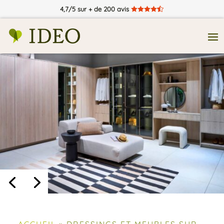
4,7/5 sur + de 200 avis





ACCUEIL
»
DRESSINGS ET MEUBLES SUR