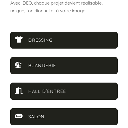
Avec IDEO, chaque projet devient réalisable,
unique, fonctionnel et à votre image.

DRESSING

BUANDERIE

HALL D’ENTRÉE

SALON