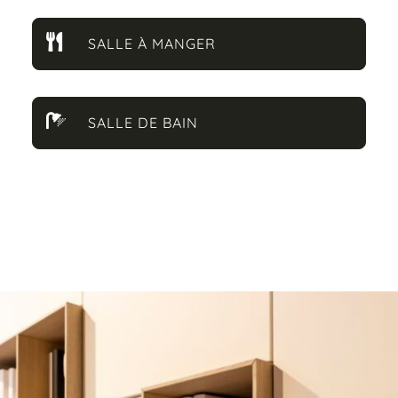

SALLE À MANGER

SALLE DE BAIN