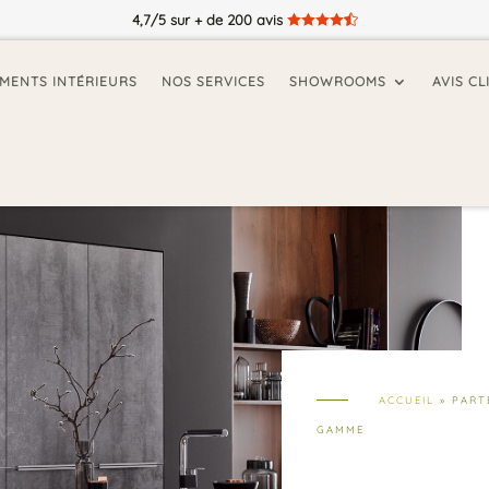
4,7/5 sur + de 200 avis





MENTS INTÉRIEURS
NOS SERVICES
SHOWROOMS
AVIS CL
ACCUEIL
»
PART
GAMME