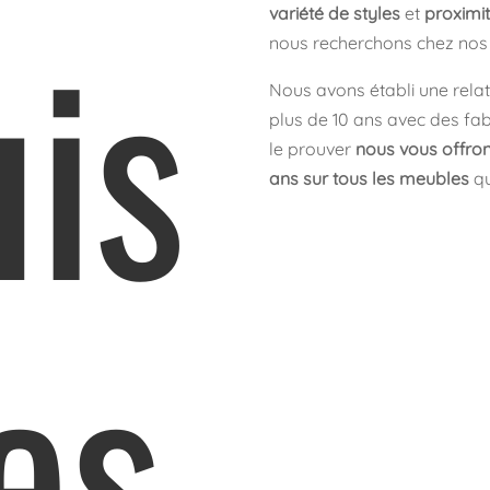
is
variété de styles
et
proximi
nous recherchons chez nos 
Nous avons établi une rela
plus de 10 ans avec des fa
le prouver
nous vous offron
ans sur tous les meubles
qu
es