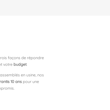
trois façons de répondre
et votre
budget
.
 assemblés en usine, nos
rantis 10 ans
pour une
mpromis.