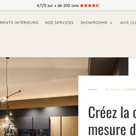
4,7/5 sur + de 200 avis





MENTS INTÉRIEURS
NOS SERVICES
SHOWROOMS
AVIS CL
ACCUEIL
»
CUIS
Créez la 
mesure d