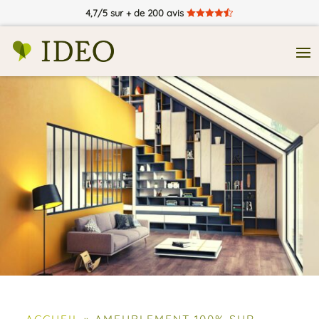
4,7/5 sur + de 200 avis





ACCUEIL
»
AMEUBLEMENT 100% SUR