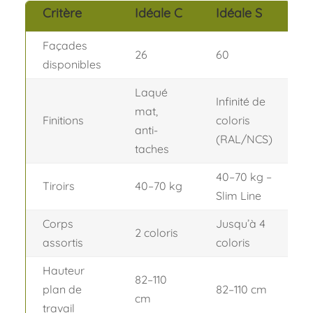
Critère
Idéale C
Idéale S
Façades
26
60
disponibles
Laqué
Infinité de
mat,
Finitions
coloris
anti-
(RAL/NCS)
taches
40–70 kg –
Tiroirs
40–70 kg
Slim Line
Corps
Jusqu’à 4
2 coloris
assortis
coloris
Hauteur
82–110
plan de
82–110 cm
cm
travail