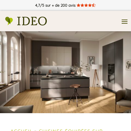
4,7/5 sur + de 200 avis





ACCUEIL
»
CUISINES ÉQUIPÉES SUR