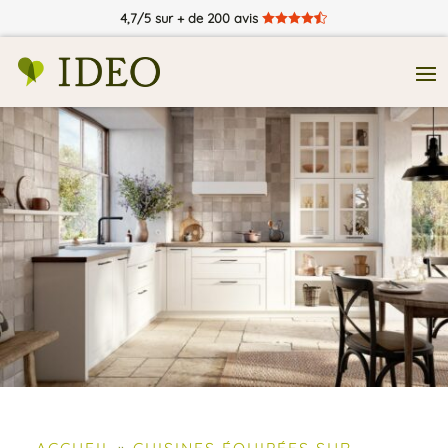
4,7/5 sur + de 200 avis





ACCUEIL
»
CUISINES ÉQUIPÉES SUR