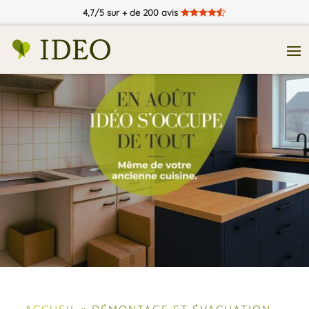
4,7/5 sur + de 200 avis





ACCUEIL
»
DÉMONTAGE ET ÉVACUATION