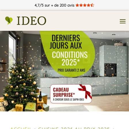
4,7/5 sur + de 200 avis





ACCUEIL
»
CUISINE 2026 AU PRIX 2025 +