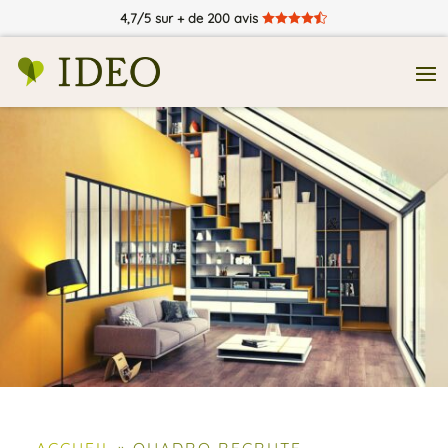
4,7/5 sur + de 200 avis





ACCUEIL
»
QUADRO RECRUTE