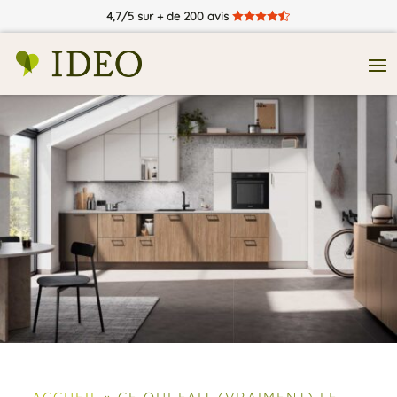
4,7/5 sur + de 200 avis





ACCUEIL
»
CE QUI FAIT (VRAIMENT) LE