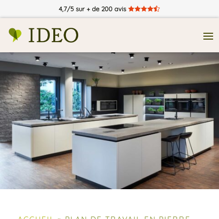
4,7/5 sur + de 200 avis





ACCUEIL
»
PLAN DE TRAVAIL EN PIERRE