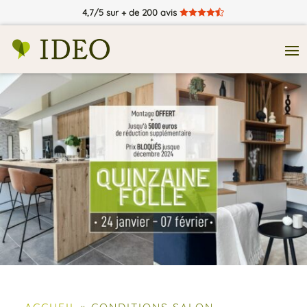
4,7/5 sur + de 200 avis





ACCUEIL
»
CONDITIONS SALON